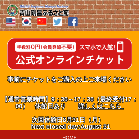
事前にチケットをご購入の上ご来場ください
【通常営業時間】9：30～17：30（最終受付17：
00） 休館日あり
詳しくはこちら
次回休館日8月31日（月）
Next closed day:August 31
HOME