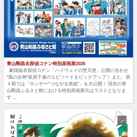
青山剛昌名探偵コナン特別原画展2026
劇場版名探偵コナン「ハイウェイの堕天使」公開に合わせ
“風の女神”萩原千速のエピソードをピックアップ！ また、第
４期では「サンデー‶つながる表紙”」を大公開！ 現在の青
山剛昌ふるさと館における特別原画展示はラストとなりま
す …