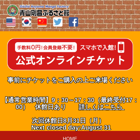
事前にチケットをご購入の上ご来場ください
【通常営業時間】9：30～17：30（最終受付17：
00） 休館日あり
詳しくはこちら
次回休館日8月31日（月）
Next closed day:August 31
HOME