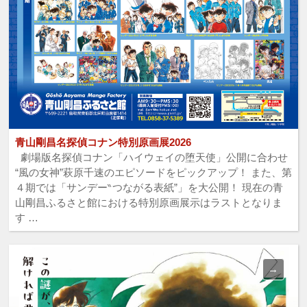
青山剛昌名探偵コナン特別原画展2026
劇場版名探偵コナン「ハイウェイの堕天使」公開に合わせ
“風の女神”萩原千速のエピソードをピックアップ！ また、第
４期では「サンデー‶つながる表紙”」を大公開！ 現在の青
山剛昌ふるさと館における特別原画展示はラストとなりま
す …