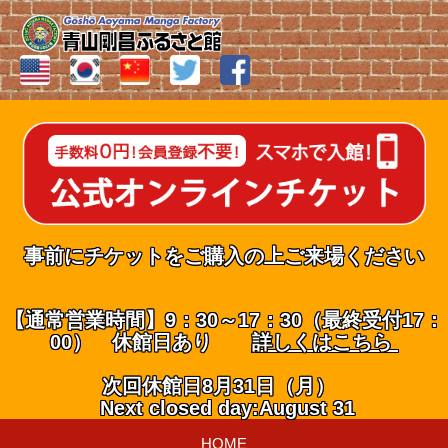
事前にチケットをご購入の上ご来場ください
【通常営業時間】9：30～17：30（最終受付17：
00） 休館日あり
詳しくはこちら
次回休館日8月31日（月）
Next closed day:August 31
HOME