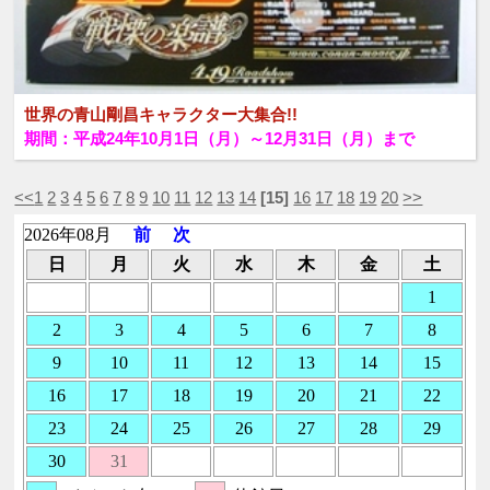
世界の青山剛昌キャラクター大集合!!
期間：平成24年10月1日（月）～12月31日（月）まで
<<
1
2
3
4
5
6
7
8
9
10
11
12
13
14
[15]
16
17
18
19
20
>>